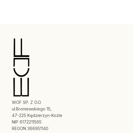
WOF SP. Z O.O.
ul.Broniewskiego 15,
47-225 Kędzierzyn-Koźle
NIP 6172211565
REGON 366951140