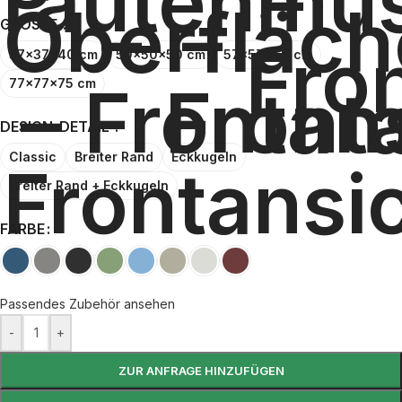
GRÖSSE
37x37x40 cm
50x50x50 cm
57x57x60 cm
77x77x75 cm
DESIGN-DETAIL
Classic
Breiter Rand
Eckkugeln
Breiter Rand + Eckkugeln
FARBE
Passendes Zubehör ansehen
-
+
ZUR ANFRAGE HINZUFÜGEN