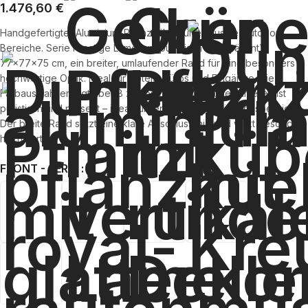
1.476,60
€
Handgefertigter Aluminium-Pflanzkübel für exklusive Outdoor-
Bereiche. Serie Prestige Lamellen (puristisch und präsent),
77×77×75 cm, ein breiter, umlaufender Rand für eine besonders
hochwertige Optik. Ideal für Hotels, Büros und Eingänge. Die
Farbauswahl erfolgt über 8 zeitlose Töne. Prestige Lamellen ist
puristisch und präsent – ideal für repräsentative Eingangsbereiche.
Der breite Rand setzt eine klare Abschlusslinie und wirkt besonders
hochwertig.
FRONT - SERIE