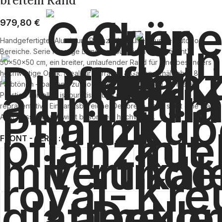
breitem Rand
979,80
€
Handgefertigter Aluminium-Pflanzkübel für exklusive Outdoor-
Bereiche. Serie Prestige Lamellen (puristisch und präsent),
50×50×50 cm, ein breiter, umlaufender Rand für eine besonders
hochwertige Optik. Ideal für Terrasse & Garten. Erhältlich in 8
Farbtönen – passend zu modernen Fassaden und Terrassen.
Prestige Lamellen ist puristisch und präsent – ideal für
repräsentative Eingangsbereiche. Der breite Rand setzt eine klare
Abschlusslinie und wirkt besonders hochwertig.
FRONT - SERIE