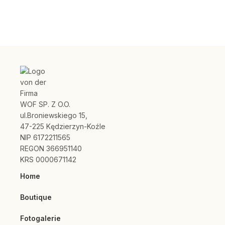
WOF SP. Z O.O.
ul.Broniewskiego 15,
47-225 Kędzierzyn-Koźle
NIP 6172211565
REGON 366951140
KRS 0000671142
Home
Boutique
Fotogalerie