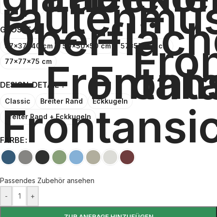
GRÖSSE
37x37x40 cm
50x50x50 cm
57x57x60 cm
77x77x75 cm
DESIGN-DETAIL
Classic
Breiter Rand
Eckkugeln
Breiter Rand + Eckkugeln
FARBE
Passendes Zubehör ansehen
-
+
ZUR ANFRAGE HINZUFÜGEN