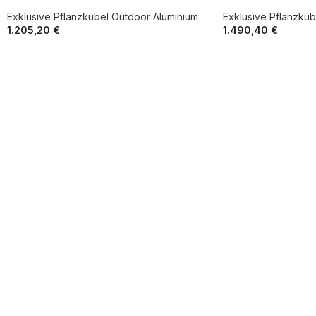
Innenisolierung (optional)
Exklusive Pflanzkübel Outdoor Aluminium
Exklusive Pflanzküb
Aluminium-Einsatz (optional)
1.205,20
€
1.490,40
€
Drainage (optional)
Rollen oder verstellbare Füße (optional)
Farben:
Azure Blue, Dust Grey, Jet Black, Pale Green, Pastel Blue,
Hinweis:
Farbdarstellungen können je nach Bildschirm abweichen.
Robuster Aluminium-Pflanzkübel für dauerhafte 
Hergestellt aus stabilem Aluminium und in sorgfältiger Handarbeit g
Pulverbeschichtung sorgt für eine strapazierfähige Oberfläche, die 
garantiert. Gleichzeitig ist der Kübel besonders pflegeleicht und 
Innenisolierung, Aluminium-Einsatz, Drainagesystem oder Rollen läs