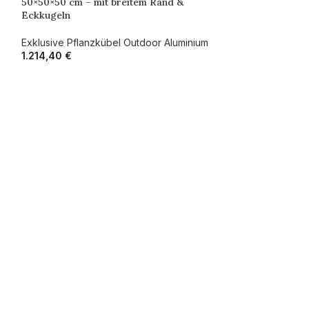
50×50×50 cm – mit breitem Rand &
Eckkugeln
Exklusive Pflanzkübel Outdoor Aluminium
1.214,40
€
77X77X75 CM
FARBE
emäßem Design. Die hochwertige
ZUR ANF
Material eine langfristige Beständigkeit
odernen Innenräumen. Mit optionalem Zubehör wie
JET
tungsideen anpassen.
Aluminium Pflan
77×77×75 cm – m
Eckkugeln
Exklusive Pflanz
1.959,60
€