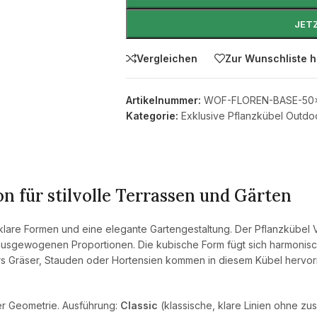
JET
Vergleichen
Zur Wunschliste 
Artikelnummer:
WOF-FLOREN-BASE-50
Kategorie:
Exklusive Pflanzkübel Outdo
n für stilvolle Terrassen und Gärten
klare Formen und eine elegante Gartengestaltung. Der Pflanzkübel V
d ausgewogenen Proportionen. Die kubische Form fügt sich harmonis
ers Gräser, Stauden oder Hortensien kommen in diesem Kübel hervor
er Geometrie. Ausführung:
Classic
(klassische, klare Linien ohne zu