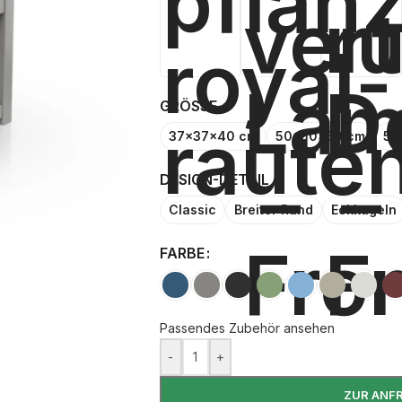
GRÖSSE
37x37x40 cm
50x50x50 cm
57
DESIGN-DETAIL
Classic
Breiter Rand
Eckkugeln
FARBE
Passendes Zubehör ansehen
-
+
ZUR ANF