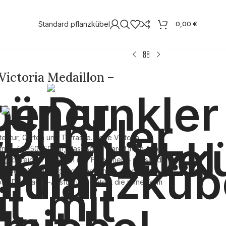
Standard pflanzkübel
0,00
€
Victoria Medaillon –
ektur, Garten und Terrasse. Serie Victoria
rie), 50×50×50 cm, klassische, klare Linien ohne
angsbereiche. Erhältlich in 8 Farbtönen – passend
ctoria Medaillon bringt eine ruhige, moderne
e. Die Classic-Ausführung betont die reine Form