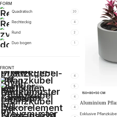
FORM
Quadratisch
20
Rechteckig
4
Rund
2
Duo bogen
1
FRONT
Royal Rautenmuster
4
Prestige Lamellen
5
150×80×50 CM
Victoria Medaillon
4
Aluminium Pfla
Noble X-Line
4
Exklusive Pflanzkübe