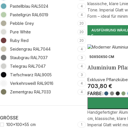
klassische, klare Lin
Pastellblau RAL5024
4
Töne. Imperial Glatt
Pastellgrün RAL6019
4
Form – ideal für minima
Pebble Grey
20
AUSFÜHRUNG WÄHL
Pure White
20
Ruby Red
20
Seidengrau RAL7044
4
50X50X50 CM
Staubgrau RAL7037
3
Telegrau RAL7047
4
Aluminium Pfla
Tiefschwarz RAL9005
3
Exklusive Pflanzkübe
Verkehrsweiß RAL9016
4
703,80
€
Zementgrau RAL7033
4
FARBE
Handgefertigter Alum
GRÖSSE
cm, klassische, klare
100x100x55 cm
1
Imperial Glatt wirkt