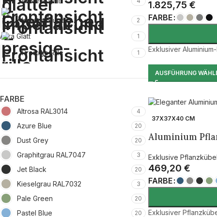
Imperial Glatt
4
1.825,75
€
FARBE
Imperial Rund
2
Aura Glatt
1
Exklusiver Aluminium
Prestige Rille
1
AUSFÜHRUNG WÄHL
FARBE
Altrosa RAL3014
4
37X37X40 CM
Azure Blue
20
Aluminium Pflan
Dust Grey
20
Graphitgrau RAL7047
3
Exklusive Pflanzkübe
469,20
€
Jet Black
20
FARBE
Kieselgrau RAL7032
3
Pale Green
20
Exklusiver Pflanzkübe
Pastel Blue
20