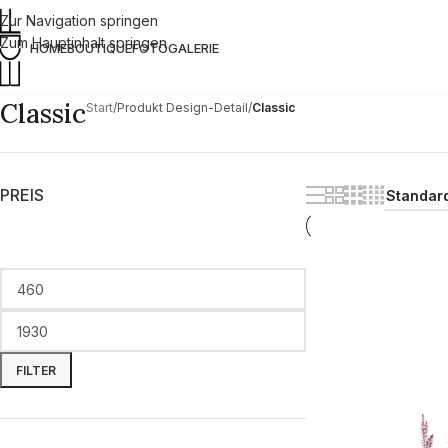
Zur Navigation springen
Zum Hauptinhalt springen
HOME
BOUTIQUE
FOTOGALERIE
Classic
Start
/
Produkt Design-Detail
/
Classic
PREIS
FILTER