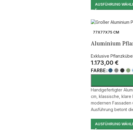
AUSFÜHRUNG WÄHL
77X77X75 CM
Aluminium Pflan
Exklusive Pflanzkübe
1.173,00
€
FARBE
Handgefertigter Alum
cm, klassische, klare
modernen Fassaden un
Ausführung betont die 
AUSFÜHRUNG WÄHL