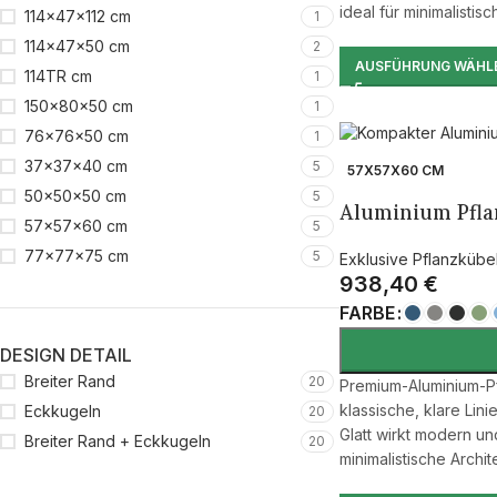
ideal für minimalistisc
114×47×112 cm
1
114×47×50 cm
2
AUSFÜHRUNG WÄHL
114TR cm
1
150×80×50 cm
1
76x76x50 cm
1
37x37x40 cm
5
57X57X60 CM
50x50x50 cm
5
Aluminium Pflan
57x57x60 cm
5
77x77x75 cm
5
Exklusive Pflanzkübe
938,40
€
FARBE
DESIGN DETAIL
Breiter Rand
20
Premium-Aluminium-Pf
klassische, klare Lin
Eckkugeln
20
Glatt wirkt modern u
Breiter Rand + Eckkugeln
20
minimalistische Archite