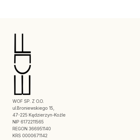
WOF SP. Z O.O.
ul.Broniewskiego 15,
47-225 Kędzierzyn-Koźle
NIP 6172211565
REGON 366951140
KRS 0000671142