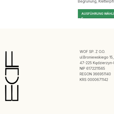
Begrünung, Kletterpf
AUSFÜHRUNG WÄHL
WOF SP. Z O.O.
ul.Broniewskiego 15,
47-225 Kędzierzyn-
NIP 6172211565
REGON 366951140
KRS 0000671142