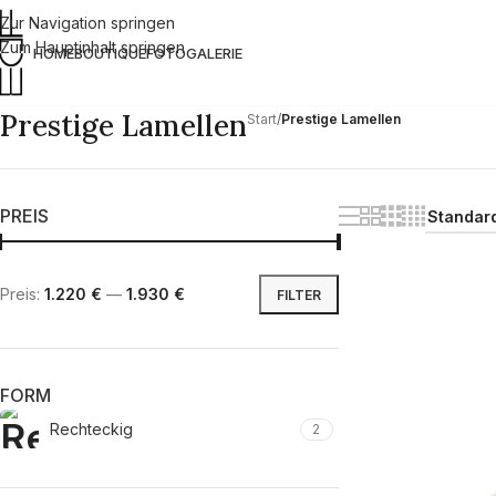
Zur Navigation springen
Zum Hauptinhalt springen
HOME
BOUTIQUE
FOTOGALERIE
Prestige Lamellen
Start
/
Prestige Lamellen
PREIS
Preis:
1.220 €
—
1.930 €
FILTER
FORM
Rechteckig
2