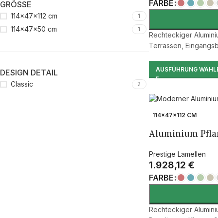
FARBE
GRÖSSE
114×47×112 cm
1
114×47×50 cm
1
Rechteckiger Alumini
Terrassen, Eingangsb
AUSFÜHRUNG WÄHL
DESIGN DETAIL
Classic
2
114×47×112 CM
Aluminium Pflan
Prestige Lamellen
1.928,12
€
FARBE
Rechteckiger Aluminiu