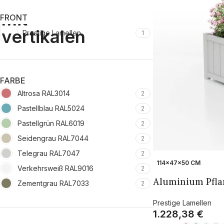
FRONT
Prestige Lamellen
1
FARBE
Altrosa RAL3014
2
Pastellblau RAL5024
2
Pastellgrün RAL6019
2
Seidengrau RAL7044
2
Telegrau RAL7047
2
114×47×50 CM
Verkehrsweiß RAL9016
2
Aluminium Pflan
Zementgrau RAL7033
2
Prestige Lamellen
1.228,38
€